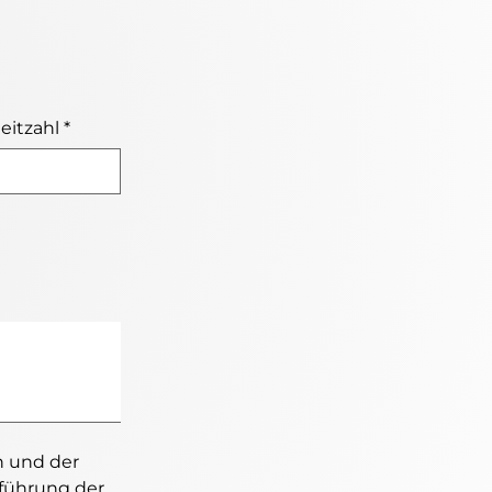
eitzahl
*
 und der 
ührung der 