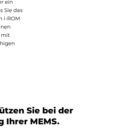
r ein
s Sie das
on i-ROM
elnen
 mit
ähigen
ützen Sie bei der
g Ihrer MEMS.