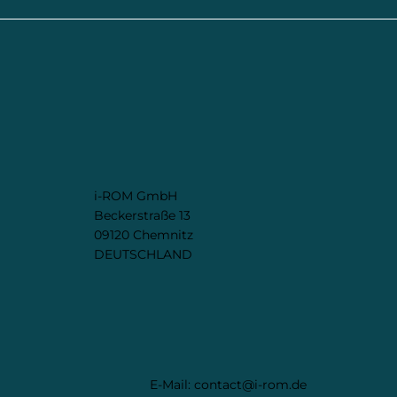
i-ROM GmbH
Beckerstraße 13
09120 Chemnitz
DEUTSCHLAND
E-Mail:
contact@i-rom.de